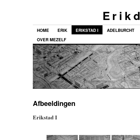
E r i k d
HOME
ERIK
ERIKSTAD I
ADELBURCHT
OVER MEZELF
Afbeeldingen
Erikstad I