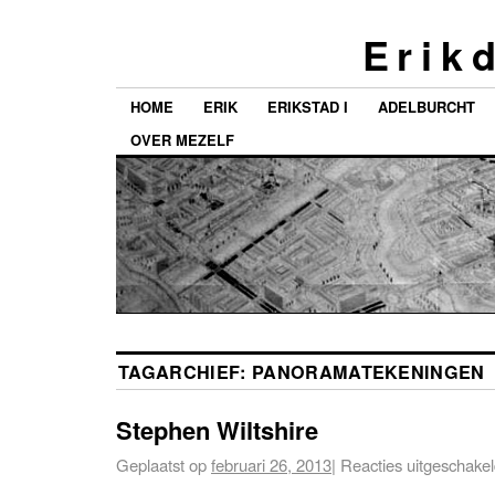
E r i k d
HOME
ERIK
ERIKSTAD I
ADELBURCHT
OVER MEZELF
TAGARCHIEF:
PANORAMATEKENINGEN
Stephen Wiltshire
Geplaatst op
februari 26, 2013
|
Reacties uitgeschake