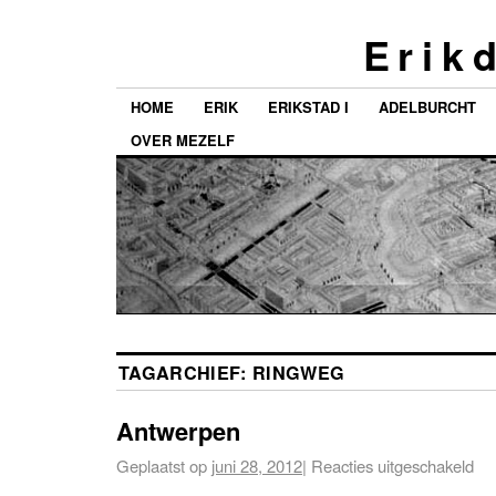
E r i k d
HOME
ERIK
ERIKSTAD I
ADELBURCHT
OVER MEZELF
TAGARCHIEF:
RINGWEG
Antwerpen
Geplaatst op
juni 28, 2012
|
Reacties uitgeschakeld