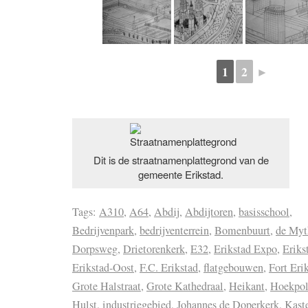
1
2
►
Dit is de straatnamenplattegrond van de
gemeente Erikstad.
Tags:
A310
,
A64
,
Abdij
,
Abdijtoren
,
basisschool
,
Bedrijvenpark
,
bedrijventerrein
,
Bomenbuurt
,
de Myt
Dorpsweg
,
Drietorenkerk
,
E32
,
Erikstad Expo
,
Eriks
Erikstad-Oost
,
F.C. Erikstad
,
flatgebouwen
,
Fort Eri
Grote Halstraat
,
Grote Kathedraal
,
Heikant
,
Hoekpol
Hulst
,
industriegebied
,
Johannes de Doperkerk
,
Kast