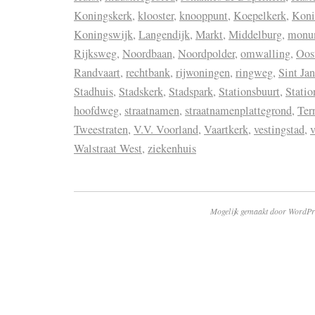
Koningskerk
,
klooster
,
knooppunt
,
Koepelkerk
,
Koni
Koningswijk
,
Langendijk
,
Markt
,
Middelburg
,
monu
Rijksweg
,
Noordbaan
,
Noordpolder
,
omwalling
,
Oos
Randvaart
,
rechtbank
,
rijwoningen
,
ringweg
,
Sint Ja
Stadhuis
,
Stadskerk
,
Stadspark
,
Stationsbuurt
,
Statio
hoofdweg
,
straatnamen
,
straatnamenplattegrond
,
Ter
Tweestraten
,
V.V. Voorland
,
Vaartkerk
,
vestingstad
,
v
Walstraat West
,
ziekenhuis
Mogelijk gemaakt door WordPr