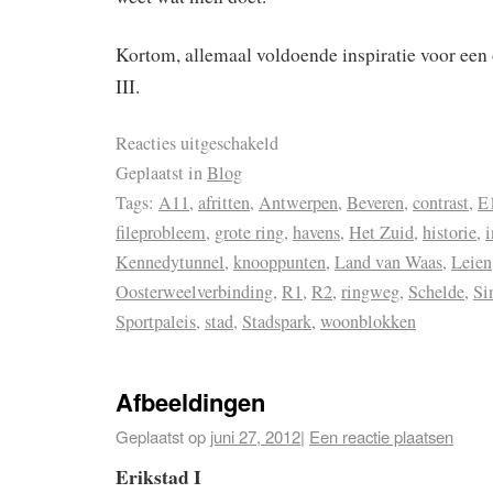
Kortom, allemaal voldoende inspiratie voor een 
III.
Reacties uitgeschakeld
Geplaatst in
Blog
Tags:
A11
,
afritten
,
Antwerpen
,
Beveren
,
contrast
,
E
fileprobleem
,
grote ring
,
havens
,
Het Zuid
,
historie
,
i
Kennedytunnel
,
knooppunten
,
Land van Waas
,
Leien
Oosterweelverbinding
,
R1
,
R2
,
ringweg
,
Schelde
,
Si
Sportpaleis
,
stad
,
Stadspark
,
woonblokken
Afbeeldingen
Geplaatst op
juni 27, 2012
|
Een reactie plaatsen
Erikstad I