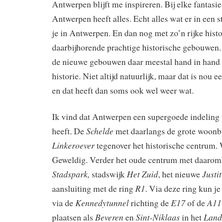
Antwerpen blijft me inspireren. Bij elke fantasi
Antwerpen heeft alles. Echt alles wat er in een st
je in Antwerpen. En dan nog met zo’n rijke histo
daarbijhorende prachtige historische gebouwen. 
de nieuwe gebouwen daar meestal hand in hand 
historie. Niet altijd natuurlijk, maar dat is nou 
en dat heeft dan soms ook wel weer wat.
Ik vind dat Antwerpen een supergoede indeling
Schelde
heeft. De
met daarlangs de grote woonb
Linkeroever
tegenover het historische centrum. 
Geweldig. Verder het oude centrum met daaro
Stadspark,
Het Zuid
Justi
stadswijk
, het nieuwe
R1
aansluiting met de ring
. Via deze ring kun j
Kennedytunnel
E17
A11
via de
richting de
of de
Beveren
Sint-Niklaas
Land
plaatsen als
en
in het