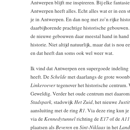
Antwerpen blijft me inspireren. Bij elke fantasi
Antwerpen heeft alles. Echt alles wat er in een st
je in Antwerpen. En dan nog met zo’n rijke histo
daarbijhorende prachtige historische gebouwen. 
de nieuwe gebouwen daar meestal hand in hand 
historie. Niet altijd natuurlijk, maar dat is nou 
en dat heeft dan soms ook wel weer wat.
Ik vind dat Antwerpen een supergoede indeling
Schelde
heeft. De
met daarlangs de grote woonb
Linkeroever
tegenover het historische centrum. 
Geweldig. Verder het oude centrum met daaro
Stadspark,
Het Zuid
Justi
stadswijk
, het nieuwe
R1
aansluiting met de ring
. Via deze ring kun j
Kennedytunnel
E17
A11
via de
richting de
of de
Beveren
Sint-Niklaas
Land
plaatsen als
en
in het