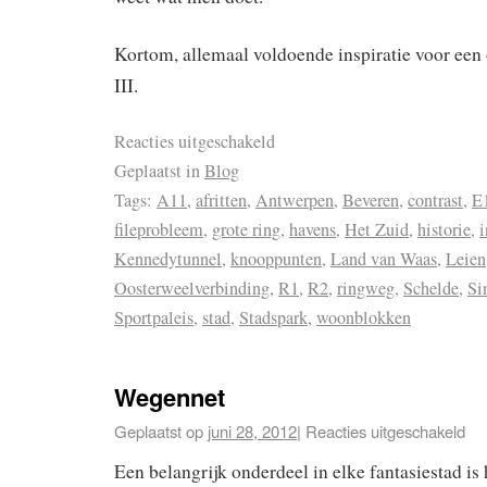
Kortom, allemaal voldoende inspiratie voor een 
III.
Reacties uitgeschakeld
Geplaatst in
Blog
Tags:
A11
,
afritten
,
Antwerpen
,
Beveren
,
contrast
,
E
fileprobleem
,
grote ring
,
havens
,
Het Zuid
,
historie
,
i
Kennedytunnel
,
knooppunten
,
Land van Waas
,
Leien
Oosterweelverbinding
,
R1
,
R2
,
ringweg
,
Schelde
,
Si
Sportpaleis
,
stad
,
Stadspark
,
woonblokken
Wegennet
Geplaatst op
juni 28, 2012
|
Reacties uitgeschakeld
Een belangrijk onderdeel in elke fantasiestad is