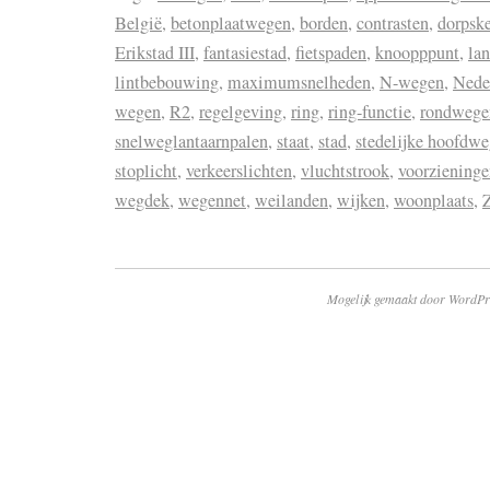
België
,
betonplaatwegen
,
borden
,
contrasten
,
dorpsk
Erikstad III
,
fantasiestad
,
fietspaden
,
knoopppunt
,
la
lintbebouwing
,
maximumsnelheden
,
N-wegen
,
Nede
wegen
,
R2
,
regelgeving
,
ring
,
ring-functie
,
rondwege
snelweglantaarnpalen
,
staat
,
stad
,
stedelijke hoofdw
stoplicht
,
verkeerslichten
,
vluchtstrook
,
voorzieninge
wegdek
,
wegennet
,
weilanden
,
wijken
,
woonplaats
,
Mogelijk gemaakt door WordPr