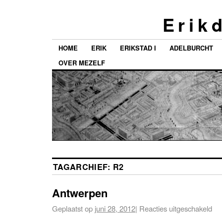
E r i k d
HOME
ERIK
ERIKSTAD I
ADELBURCHT
OVER MEZELF
TAGARCHIEF:
R2
Antwerpen
Geplaatst op
juni 28, 2012
|
Reacties uitgeschakeld