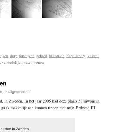
ijken
,
dorp
,
fortdijken
,
gebied
,
historisch
,
Kapelleberg
,
kasteel
,
,
verstedelijkt
,
water
,
wonen
den
cties uitgeschakeld
d, in Zweden. In het jaar 2005 had deze plaats 58 inwoners.
r ga ik makkelijk aan kunnen tippen met mijn Erikstad III!
rikstad in Zweden.