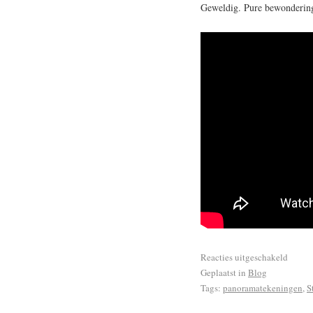
Geweldig. Pure bewondering
Reacties uitgeschakeld
Geplaatst in
Blog
Tags:
panoramatekeningen
,
S