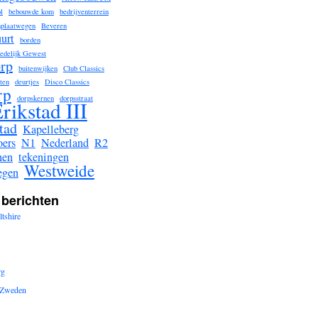
l
bebouwde kom
bedrijventerrein
nplaatwegen
Beveren
urt
borden
tedelijk Gewest
rp
buitenwijken
Club Classics
ten
deurtjes
Disco Classics
rp
dorpskernen
dorpsstraat
rikstad III
tad
Kapelleberg
ers
N1
Nederland
R2
nen
tekeningen
Westweide
egen
 berichten
tshire
rg
n Zweden