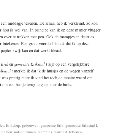
n een middagje tekenen. De schaal heb ik verkleind, zo kon
r hou ik wel van. In principe kan ik op deze manier vlugger
en over te trekken met pen. Ook de raampjes en deurtjes
r intekenen. Een groot voordeel is ook dat ik op deze
papier kwijt kan en dat werkt ideaal.
 Erik
en
gemeente Erikstad I
zijn op een vergelijkbare
lburcht
merkte ik dat ik de huisjes en de wegen vanzelf
t was prettig maar ik vind het toch de moeite waard om
t om een beetje terug te gaan naar de basis.
jes
,
Erikdorp
,
gebouwen
,
gemeente Erik
,
gemeente Erikstad I
,
ier
,
pen
,
potloodlijnen
,
raampjes
,
resultaat
,
tekenen
,