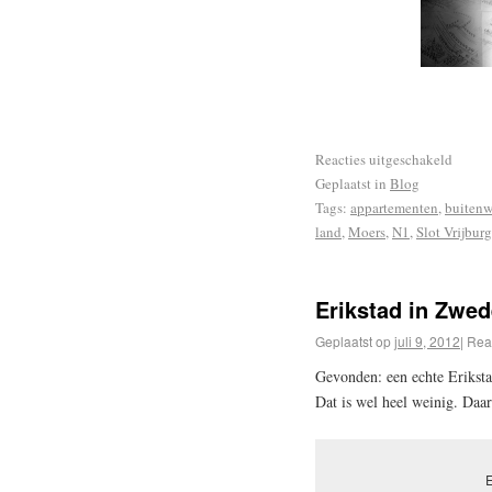
Reacties uitgeschakeld
Geplaatst in
Blog
Tags:
appartementen
,
buitenw
land
,
Moers
,
N1
,
Slot Vrijburg
Erikstad in Zwe
Geplaatst op
juli 9, 2012
|
Rea
Gevonden: een echte Eriksta
Dat is wel heel weinig. Daa
E