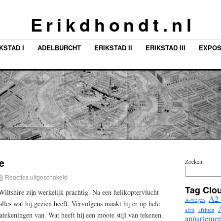
E r i k d h o n d t . n l
KSTAD I
ADELBURCHT
ERIKSTAD II
ERIKSTAD III
EXPOS
e
Zoeken
3
|
Reacties uitgeschakeld
Tag Clo
ltshire zijn werkelijk prachtig. Na een helikoptervlucht
A2-
A-wegen
alles wat hij gezien heeft. Vervolgens maakt hij er op hele
afrit
afritten
atekeningen van. Wat heeft hij een mooie stijl van tekenen.
apparteme