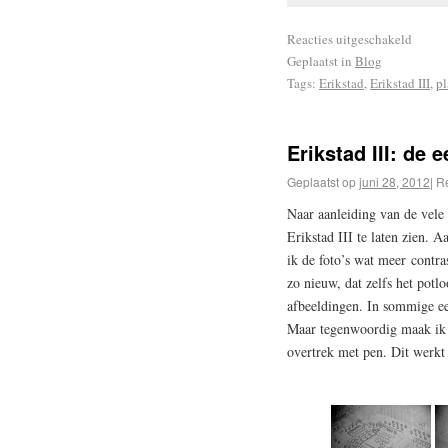
Reacties uitgeschakeld
Geplaatst in
Blog
Tags:
Erikstad
,
Erikstad III
,
pl
Erikstad III: de e
Geplaatst op
juni 28, 2012
|
Re
Naar aanleiding van de vele 
Erikstad III te laten zien.
ik de foto’s wat meer contra
zo nieuw, dat zelfs het potl
afbeeldingen. In sommige eer
Maar tegenwoordig maak ik e
overtrek met pen. Dit werkt 