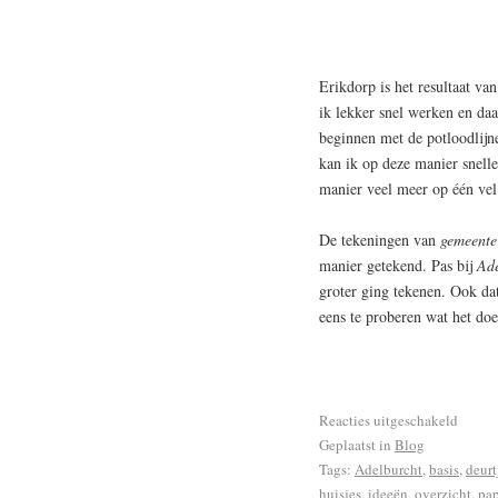
Erikdorp is het resultaat va
ik lekker snel werken en daa
beginnen met de potloodlijn
kan ik op deze manier snelle
manier veel meer op één vel 
De tekeningen van
gemeente
manier getekend. Pas bij
Ade
groter ging tekenen. Ook da
eens te proberen wat het doe
Reacties uitgeschakeld
Geplaatst in
Blog
Tags:
Adelburcht
,
basis
,
deurt
huisjes
,
ideeën
,
overzicht
,
pap