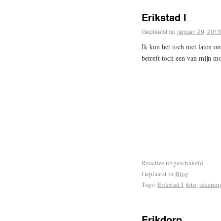
Erikstad I
Geplaatst op
januari 29, 2013
Ik kon het toch niet laten om
betreft toch een van mijn mo
Reacties uitgeschakeld
Geplaatst in
Blog
Tags:
Erikstad I
,
foto
,
tekenin
Erikdorp