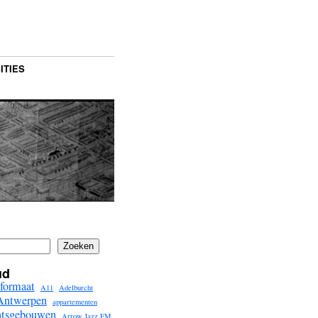
ITIES
Zoeken
ud
formaat
A11
Adelburcht
Antwerpen
appartementen
ntsgebouwen
Arrow Jazz FM