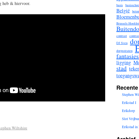
 heb ik hiervoor.
basis
basisschoo
België
beto
Bloemenbu
Brussels Hoofds
Buitendo
contrast
contras
do
DJ Sven
E
dorpsstraten
fantasies
ligging
Mo
stad
teke
toegangsw
Recente
Stephen Wil
Erikstad I
Erikdorp
Slot Vrijbu
Erikstad i
tephen Wiltshire
Archief