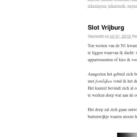
tekeningen
,
tekenwerk
,
wege
Slot Vrijburg
Geplaatst op
juli 31, 2012
|
Re
Ten westen van de N1 kwam b
te liggen waarvan ik dacht:
appartementen of kies ik voo
Aangezien het gebied zich be
met
fortdijken
vond ik het de
Het kasteel bevindt zich al
te werken dorp wat aan de o
Het dorp zal zich gaan ontw
buitenwijkje waarin mooie 