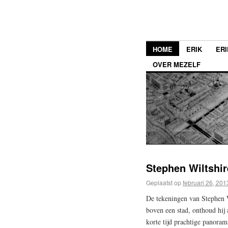
HOME
ERIK
ERI
OVER MEZELF
Stephen Wiltshir
Geplaatst op
februari 26, 201
De tekeningen van Stephen Wi
boven een stad, onthoud hij 
korte tijd prachtige panoram