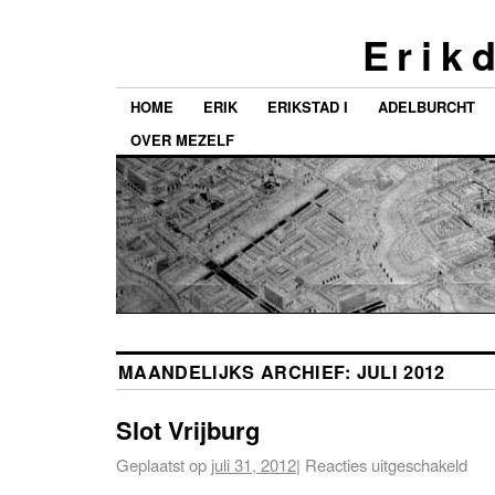
E r i k d
HOME
ERIK
ERIKSTAD I
ADELBURCHT
OVER MEZELF
MAANDELIJKS ARCHIEF:
JULI 2012
Slot Vrijburg
Geplaatst op
juli 31, 2012
|
Reacties uitgeschakeld