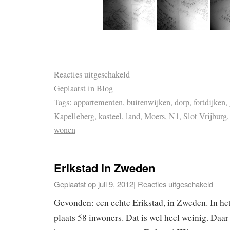
Reacties uitgeschakeld
Geplaatst in
Blog
Tags:
appartementen
,
buitenwijken
,
dorp
,
fortdijken
,
Kapelleberg
,
kasteel
,
land
,
Moers
,
N1
,
Slot Vrijburg
wonen
Erikstad in Zweden
Geplaatst op
juli 9, 2012
|
Reacties uitgeschakeld
Gevonden: een echte Erikstad, in Zweden. In he
plaats 58 inwoners. Dat is wel heel weinig. Daar