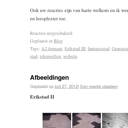
Ook uw reacties zijn van harte welkom en ik wens
en leesplezier toe.
Reacties uitgeschakeld
Geplaatst in
Blog
Tags:
A2-formaat
,
Erikstad III
,
fantasiestad
,
Genootsc
stad
,
tekenvellen
,
website
Afbeeldingen
Geplaatst op
juni 27, 2012
|
Een reactie plaatsen
Erikstad II