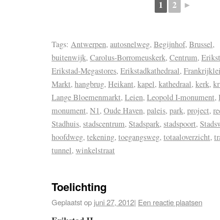
1
2
►
Tags:
Antwerpen
,
autosnelweg
,
Begijnhof
,
Brussel
,
buitenwijk
,
Carolus-Borromeuskerk
,
Centrum
,
Eriks
Erikstad-Megastores
,
Erikstadkathedraal
,
Frankrijkle
Markt
,
hangbrug
,
Heikant
,
kapel
,
kathedraal
,
kerk
,
kr
Lange Bloemenmarkt
,
Leien
,
Leopold I-monument
,
monument
,
N1
,
Oude Haven
,
paleis
,
park
,
project
,
re
Stadhuis
,
stadscentrum
,
Stadspark
,
stadspoort
,
Stads
hoofdweg
,
tekening
,
toegangsweg
,
totaaloverzicht
,
t
tunnel
,
winkelstraat
Toelichting
Geplaatst op
juni 27, 2012
|
Een reactie plaatsen
Erikstad II