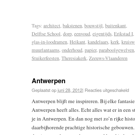
Tags:
architect
,
bakstenen
,
bouwstijl
,
buitenkant
,
Delftse School
,
dorp
,
eenvoud
,
eigentijds
,
Erikstad I
glas-in-loodramen
,
Heikant
,
kandelaars
,
kerk
,
kruisw
muurlantaarns
,
onderhoud
,
papier
,
paraboolgewelven
Stuikerfeesten
,
Theresiakerk
,
Zeeuws-Vlaanderen
Antwerpen
Geplaatst op
juni 28, 2012
|
Reacties uitgeschakeld
Antwerpen blijft me inspireren. Bij elke fantasi
Antwerpen heeft alles. Echt alles wat er in een st
je in Antwerpen. En dan nog met zo’n rijke histo
daarbijhorende prachtige historische gebouwen. 