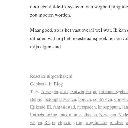
door een duidelijk systeem van wegbelijning to
zou moeten worden.
Maar goed, zo is het vast overal wel wat. Ik kan 
uithalen wat mij het meeste aanspreekt en vervo
mijn eigen stad.
Reacties uitgeschakeld
Geplaatst in
Blog
Tags:
A-wegen
,
afrit
,
Antwerpen
,
appartementsgebo
België
,
betonplaatwegen
,
borden
,
contrasten
,
dorpsk
Erikstad III
,
fantasiestad
,
fietspaden
,
knoopppunt
,
la
lintbebouwing
,
maximumsnelheden
,
N-wegen
,
Nede
wegen
,
R2
,
regelgeving
,
ring
,
ring-functie
,
rondwege