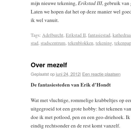
Erikstad III
mijn nieuwe tekening,
, gebruik van
Laten we hopen dat het op deze manier wel goe
ik wel vanuit.
Tags:
Adelburcht
,
Erikstad II
,
fantasiestad
,
kathedraa
stad
,
stadscentrum
,
tekenblokken
,
tekening
,
tekenpap
Over mezelf
Geplaatst op
juni 24, 2012
|
Een reactie plaatsen
De fantasiesteden van Erik d’Hondt
Wat met vluchtige, rommelige krabbeltjes op ee
uitgegroeid tot een grote hobby: het tekenen van
doe ik met potlood, pen en een geo-driehoek. Ik
eindig rechtsonder en de rest komt vanzelf.