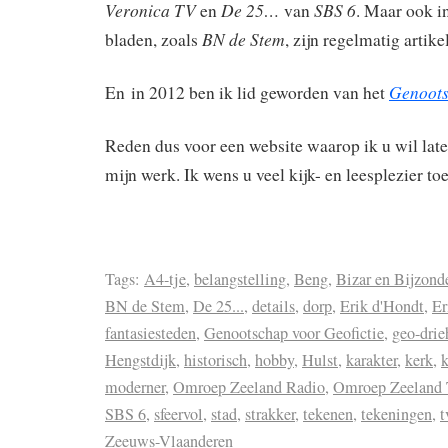
Veronica TV
De 25…
SBS 6
en
van
. Maar ook i
BN de Stem
bladen, zoals
, zijn regelmatig artik
Genoots
En in 2012 ben ik lid geworden van het
Reden dus voor een website waarop ik u wil lat
mijn werk. Ik wens u veel kijk- en leesplezier toe
Tags:
A4-tje
,
belangstelling
,
Beng
,
Bizar en Bijzond
BN de Stem
,
De 25...
,
details
,
dorp
,
Erik d'Hondt
,
Er
fantasiesteden
,
Genootschap voor Geofictie
,
geo-drie
Hengstdijk
,
historisch
,
hobby
,
Hulst
,
karakter
,
kerk
,
moderner
,
Omroep Zeeland Radio
,
Omroep Zeeland
SBS 6
,
sfeervol
,
stad
,
strakker
,
tekenen
,
tekeningen
,
t
Zeeuws-Vlaanderen