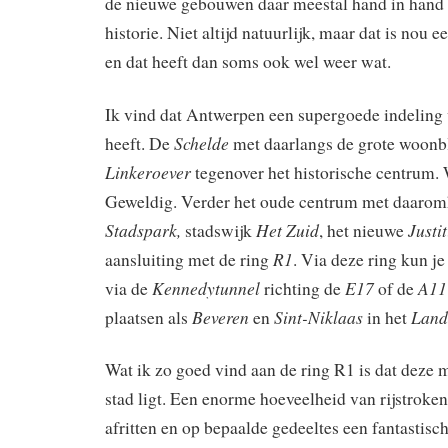
de nieuwe gebouwen daar meestal hand in hand 
historie. Niet altijd natuurlijk, maar dat is nou 
en dat heeft dan soms ook wel weer wat.
Ik vind dat Antwerpen een supergoede indeling
Schelde
heeft. De
met daarlangs de grote woonb
Linkeroever
tegenover het historische centrum. 
Geweldig. Verder het oude centrum met daaro
Stadspark,
Het Zuid
Justi
stadswijk
, het nieuwe
R1
aansluiting met de ring
. Via deze ring kun j
Kennedytunnel
E17
A11
via de
richting de
of de
Beveren
Sint-Niklaas
Land
plaatsen als
en
in het
Wat ik zo goed vind aan de ring R1 is dat deze
stad ligt. Een enorme hoeveelheid van rijstrok
afritten en op bepaalde gedeeltes een fantastisch