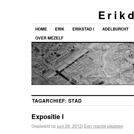
E r i k d
HOME
ERIK
ERIKSTAD I
ADELBURCHT
OVER MEZELF
TAGARCHIEF:
STAD
Expositie I
Geplaatst op
juni 29, 2012
|
Een reactie plaatsen