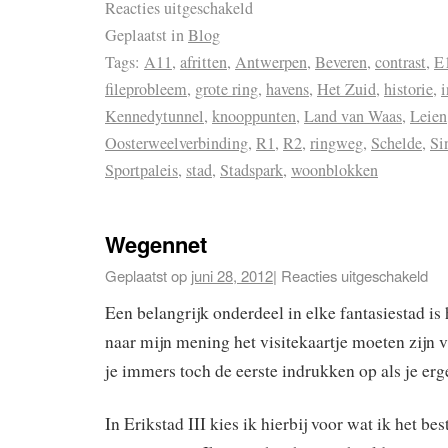
Reacties uitgeschakeld
Geplaatst in
Blog
Tags:
A11
,
afritten
,
Antwerpen
,
Beveren
,
contrast
,
E
fileprobleem
,
grote ring
,
havens
,
Het Zuid
,
historie
,
i
Kennedytunnel
,
knooppunten
,
Land van Waas
,
Leien
Oosterweelverbinding
,
R1
,
R2
,
ringweg
,
Schelde
,
Si
Sportpaleis
,
stad
,
Stadspark
,
woonblokken
Wegennet
Geplaatst op
juni 28, 2012
|
Reacties uitgeschakeld
Een belangrijk onderdeel in elke fantasiestad is
naar mijn mening het visitekaartje moeten zijn 
je immers toch de eerste indrukken op als je er
In Erikstad III kies ik hierbij voor wat ik het be