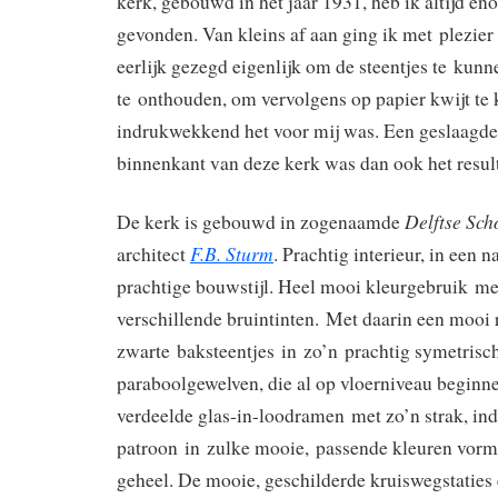
kerk, gebouwd in het jaar 1931, heb ik altijd 
gevonden. Van kleins af aan ging ik met plezier 
eerlijk gezegd eigenlijk om de steentjes te kunn
te onthouden, om vervolgens op papier kwijt te
indrukwekkend het voor mij was. Een geslaagde
binnenkant van deze kerk was dan ook het result
Delftse Sch
De kerk is gebouwd in zogenaamde
F.B.
Sturm
architect
. Prachtig interieur, in een 
prachtige bouwstijl. Heel mooi kleurgebruik me
verschillende bruintinten. Met daarin een mooi
zwarte baksteentjes in zo’n prachtig symetrisc
paraboolgewelven, die al op vloerniveau beginn
verdeelde glas-in-loodramen met zo’n strak, i
patroon in zulke mooie, passende kleuren vorm
geheel. De mooie, geschilderde kruiswegstaties