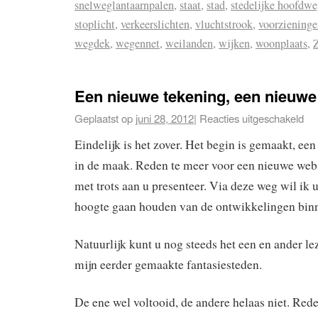
snelweglantaarnpalen
,
staat
,
stad
,
stedelijke hoofdw
stoplicht
,
verkeerslichten
,
vluchtstrook
,
voorzieninge
wegdek
,
wegennet
,
weilanden
,
wijken
,
woonplaats
,
Een nieuwe tekening, een nieuwe
Geplaatst op
juni 28, 2012
|
Reacties uitgeschakeld
Eindelijk is het zover. Het begin is gemaakt, een
in de maak. Reden te meer voor een nieuwe webs
met trots aan u presenteer. Via deze weg wil ik 
hoogte gaan houden van de ontwikkelingen bi
Natuurlijk kunt u nog steeds het een en ander le
mijn eerder gemaakte fantasiesteden.
De ene wel voltooid, de andere helaas niet. Re