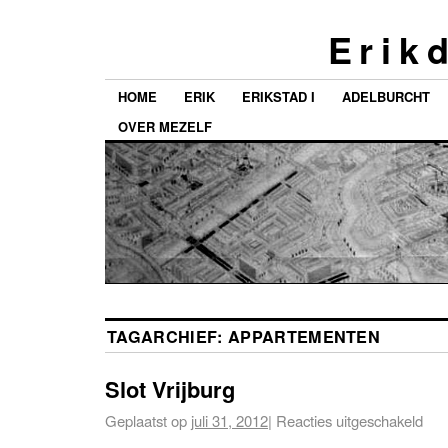
E r i k d
HOME
ERIK
ERIKSTAD I
ADELBURCHT
OVER MEZELF
TAGARCHIEF:
APPARTEMENTEN
Slot Vrijburg
Geplaatst op
juli 31, 2012
|
Reacties uitgeschakeld