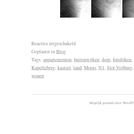
Reacties uitgeschakeld
Geplaatst in
Blog
Tags:
appartementen
,
buitenwijken
,
dorp
,
fortdijken
,
Kapelleberg
,
kasteel
,
land
,
Moers
,
N1
,
Slot Vrijburg
wonen
Mogelijk gemaakt door WordPr