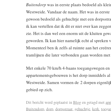
Buitendorp
was in eerste plaats bedoeld als klei
Westweide. Vandaar de naam. Het was in eerste i
gewoon bedoeld als gehuchtje met een dorpsstra
ik kan vertellen dat ik dit er niet over kan zegge
zie. Het is dan wel een enorm uit de kluiten ge
geworden. Ik kan hier namelijk echt al spreken 
Momenteel ben ik zelfs al ruimte aan het creëre
tramlijnen die later verbonden gaan worden me
Met enkele 70 km/h 4-baans toegangswegen en
appartementsgebouwen is het dorp inmiddels al
Westweide. Samen vormen de 2 dorpen eigenlijk 
gebied op zich.
Dit bericht werd geplaatst in
Blog
en getagd met
ap
Buitendorp
,
dorp
,
dorpsstraat
,
gehuchtje
,
kerk
,
toega