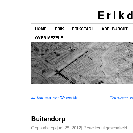
E r i k d
HOME
ERIK
ERIKSTAD I
ADELBURCHT
OVER MEZELF
←
Van start met Westweide
Ten westen v
Buitendorp
Geplaatst op
juni 28, 2012
|
Reacties uitgeschakeld