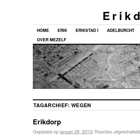
E r i k d
HOME
ERIK
ERIKSTAD I
ADELBURCHT
OVER MEZELF
TAGARCHIEF:
WEGEN
Erikdorp
Geplaatst op
januari 28, 2013
|
Reacties uitgeschakel