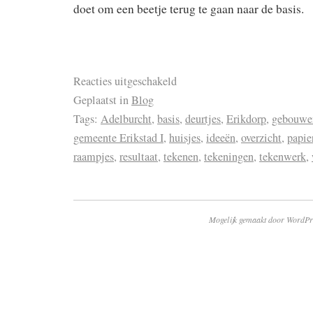
doet om een beetje terug te gaan naar de basis.
Reacties uitgeschakeld
Geplaatst in
Blog
Tags:
Adelburcht
,
basis
,
deurtjes
,
Erikdorp
,
gebouwe
gemeente Erikstad I
,
huisjes
,
ideeën
,
overzicht
,
papie
raampjes
,
resultaat
,
tekenen
,
tekeningen
,
tekenwerk
,
Mogelijk gemaakt door WordPr