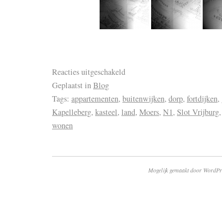
Reacties uitgeschakeld
Geplaatst in
Blog
Tags:
appartementen
,
buitenwijken
,
dorp
,
fortdijken
,
Kapelleberg
,
kasteel
,
land
,
Moers
,
N1
,
Slot Vrijburg
wonen
Mogelijk gemaakt door WordPr