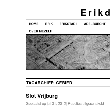
E r i k d
HOME
ERIK
ERIKSTAD I
ADELBURCHT
OVER MEZELF
TAGARCHIEF:
GEBIED
Slot Vrijburg
Geplaatst op
juli 31, 2012
|
Reacties uitgeschakeld