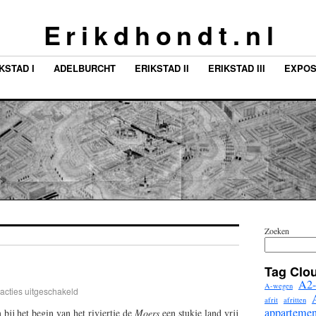
E r i k d h o n d t . n l
KSTAD I
ADELBURCHT
ERIKSTAD II
ERIKSTAD III
EXPOS
Zoeken
Tag Clo
A2-
A-wegen
acties uitgeschakeld
afrit
afritten
apparteme
ij het begin van het riviertje de
Moers
een stukje land vrij