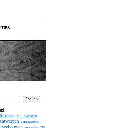
ITIES
Zoeken
ud
formaat
A11
Adelburcht
Antwerpen
appartementen
ntsgebouwen
Arrow Jazz FM