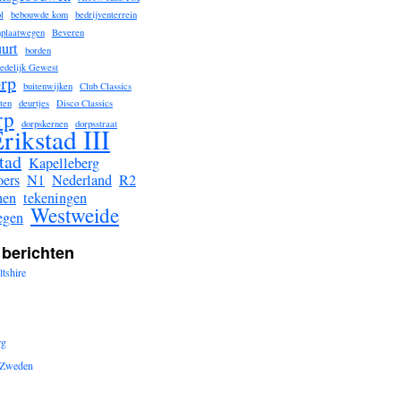
l
bebouwde kom
bedrijventerrein
nplaatwegen
Beveren
urt
borden
tedelijk Gewest
rp
buitenwijken
Club Classics
ten
deurtjes
Disco Classics
rp
dorpskernen
dorpsstraat
rikstad III
tad
Kapelleberg
ers
N1
Nederland
R2
nen
tekeningen
Westweide
egen
 berichten
tshire
rg
n Zweden