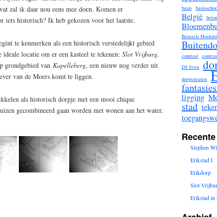
basis
basisschoo
 wat zal ik daar nou eens mee doen. Komen er
België
beto
r iets historisch? Ik heb gekozen voor het laatste.
Bloemenbu
Brussels Hoofds
Buitendo
gint te kenmerken als een historisch verstedelijkt gebied
 ideale locatie om er een kasteel te tekenen:
Slot Vrijburg
.
contrast
contras
do
 op grondgebied van
Kapelleberg
, een nieuw nog verder uit
DJ Sven
E
ever van de Moers komt te liggen.
dorpsstraten
fantasies
ligging
Mo
ikkelen als historisch dorpje met een mooi chique
stad
teke
huizen gecombineerd gaan worden met wonen aan het water.
toegangsw
Recente
Stephen Wil
Erikstad I
Erikdorp
Slot Vrijbu
Erikstad i
Archief